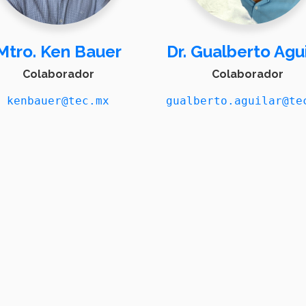
Mtro. Ken Bauer
Dr. Gualberto Agui
Colaborador
Colaborador
kenbauer@tec.mx
gualberto.aguilar@te