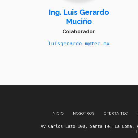
Ing. Luis Gerardo
Muciño
Colaborador
luisgerardo.m@tec.mx
INICIO
NOSOTROS
OFERTA TEC
Av Carlos Lazo 100, Santa Fe, La Loma, 
T