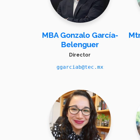
MBA Gonzalo García-
Mtr
Belenguer
Director
ggarciab@tec.mx