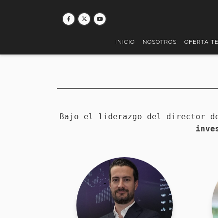
Pasar
al
contenido
principal
INICIO
NOSOTROS
OFERTA T
Bajo el liderazgo del director d
inve