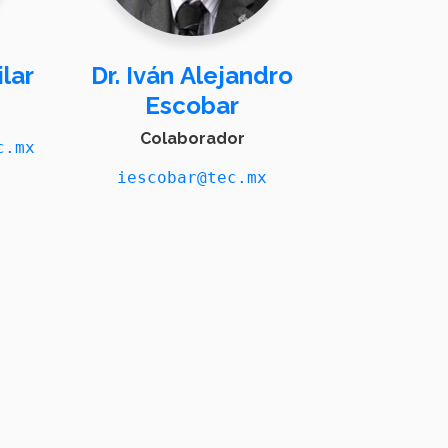
lar
Dr. Iván Alejandro
Escobar
Colaborador
c.mx
iescobar@tec.mx