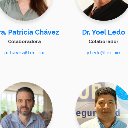
a. Patricia Chávez
Dr. Yoel Ledo
Colaboradora
Colaborador
pchavez@tec.mx
yledo@tec.mx