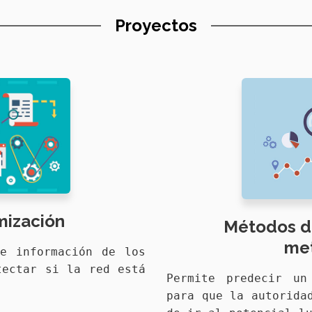
Proyectos
mización
Métodos de
met
e información de los
tectar si la red está
Permite predecir un
para que la autorida